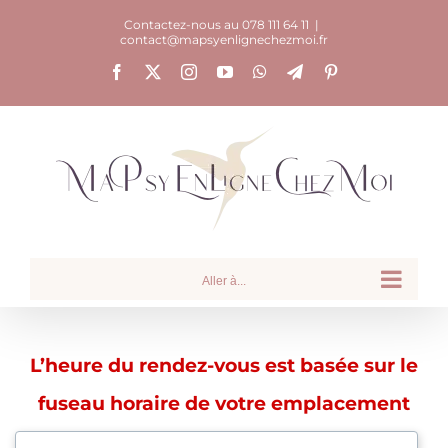
Passer
Contactez-nous au 078 111 64 11
|
contact@mapsyenlignechezmoi.fr
au
Facebook
X
Instagram
YouTube
WhatsApp
Telegram
Pinterest
contenu
Aller à...
L’heure du rendez-vous est basée sur le
fuseau horaire de votre emplacement
actuel ou de votre VPN