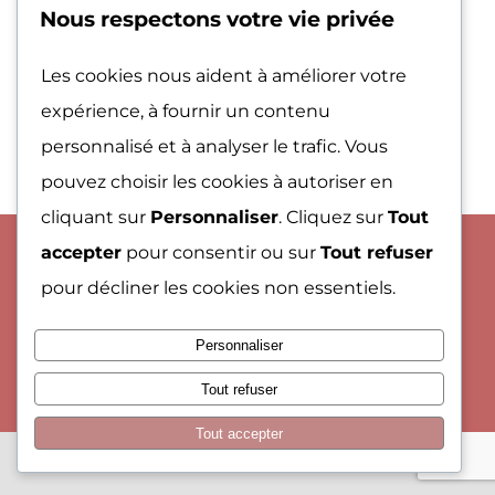
Nous respectons votre vie privée
Les cookies nous aident à améliorer votre
expérience, à fournir un contenu
personnalisé et à analyser le trafic. Vous
pouvez choisir les cookies à autoriser en
cliquant sur
Personnaliser
. Cliquez sur
Tout
accepter
pour consentir ou sur
Tout refuser
© Copyright 2013 - 2026
Site réalisé par Webooste
|
Mention
pour décliner les cookies non essentiels.
légales
|
CGV
|
Confidentialité
|
Rejoindre Notre
Programme d’Affiliation
Personnaliser
Facebook
X
Instagram
YouTube
WhatsApp
Telegram
Pinterest
Tout refuser
Tout accepter