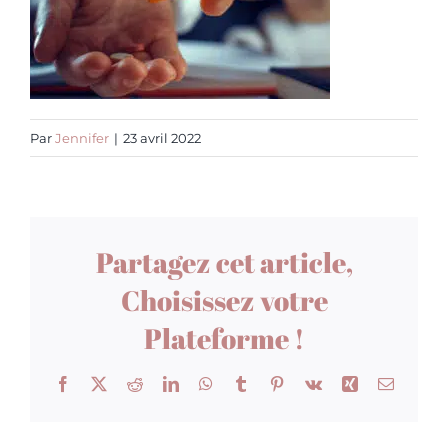
Par
Jennifer
|
23 avril 2022
Partagez cet article,
Choisissez votre
Plateforme !
Facebook
X
Reddit
LinkedIn
WhatsApp
Tumblr
Pinterest
Vk
Xing
Email