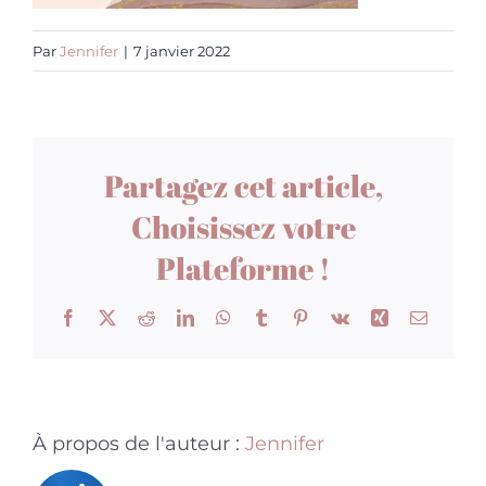
Par
Jennifer
|
7 janvier 2022
Partagez cet article,
Choisissez votre
Plateforme !
Facebook
X
Reddit
LinkedIn
WhatsApp
Tumblr
Pinterest
Vk
Xing
Email
À propos de l'auteur :
Jennifer