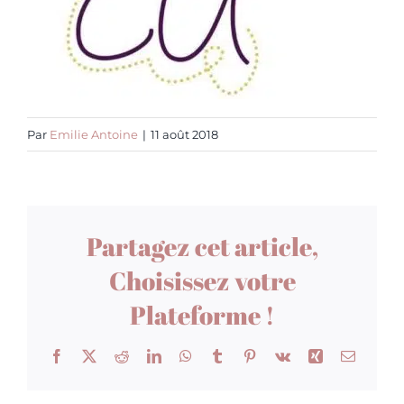
Par
Emilie Antoine
|
11 août 2018
Partagez cet article,
Choisissez votre
Plateforme !
Facebook
X
Reddit
LinkedIn
WhatsApp
Tumblr
Pinterest
Vk
Xing
Email