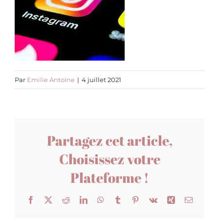
Par
Emilie Antoine
|
4 juillet 2021
Partagez cet article,
Choisissez votre
Plateforme !
Facebook
X
Reddit
LinkedIn
WhatsApp
Tumblr
Pinterest
Vk
Xing
Email