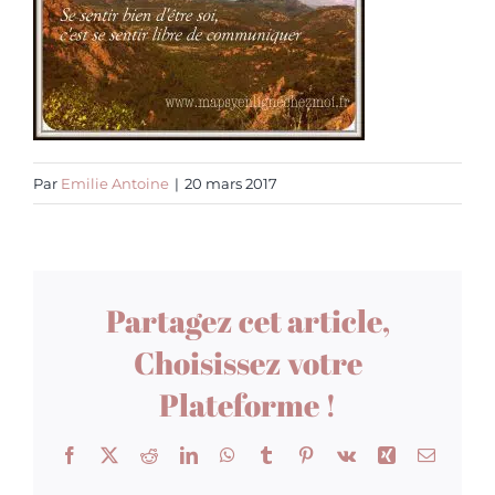
Par
Emilie Antoine
|
20 mars 2017
Partagez cet article,
Choisissez votre
Plateforme !
Facebook
X
Reddit
LinkedIn
WhatsApp
Tumblr
Pinterest
Vk
Xing
Email