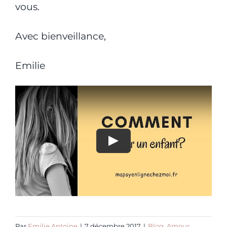
vous.
Avec bienveillance,
Emilie
Par
Emilie Antoine
|
7 décembre 2017
|
Blog
,
Amour
,