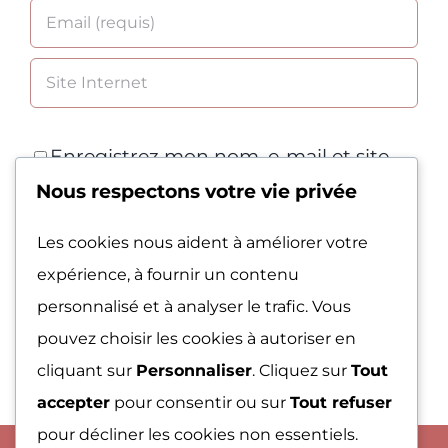
Enregistrez mon nom, e-mail et site
Nous respectons votre vie privée
Web dans ce navigateur pour la
prochaine fois que je commenterai.
Les cookies nous aident à améliorer votre
expérience, à fournir un contenu
personnalisé et à analyser le trafic. Vous
pouvez choisir les cookies à autoriser en
cliquant sur
Personnaliser
. Cliquez sur
Tout
accepter
pour consentir ou sur
Tout refuser
pour décliner les cookies non essentiels.