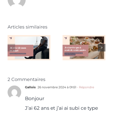
Je rêve de
Je
mon ex
n’arrive
Articles similaires
mari :
pas à avoir
pourquoi
de vraies
ça
amies :
m’arrive
pourquoi
et que
et que
2 Commentaires
faire ?
faire ?
Gallois
26 novembre 2024 à 0h51
- Répondre
Bonjour
J’ai 62 ans et j’ai ai subi ce type