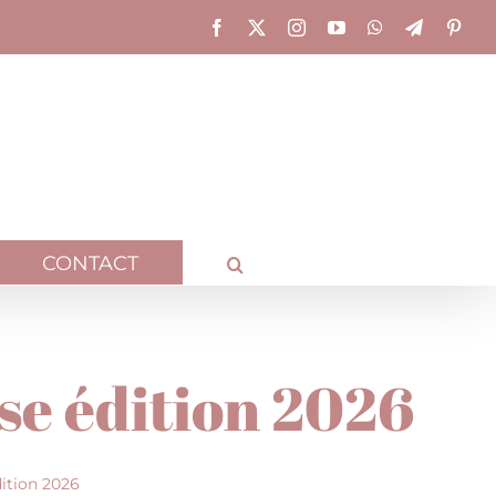
Facebook
X
Instagram
YouTube
WhatsApp
Telegram
Pinte
CONTACT
ise édition 2026
dition 2026