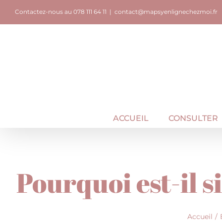
Passer
Contactez-nous au 078 111 64 11
|
contact@mapsyenlignechezmoi.fr
au
contenu
ACCUEIL
CONSULTER
Pourquoi est-il si
Accueil