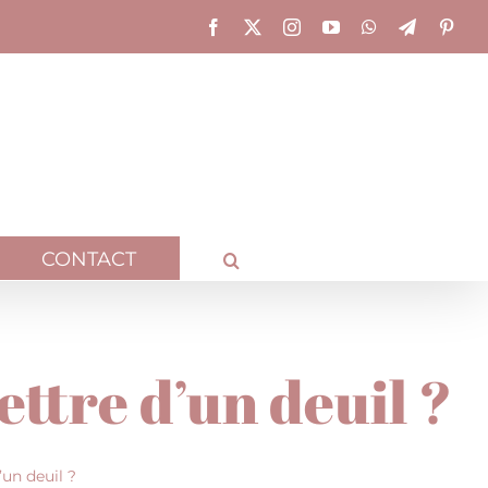
Facebook
X
Instagram
YouTube
WhatsApp
Telegram
Pinte
CONTACT
mettre d’un deuil ?
’un deuil ?