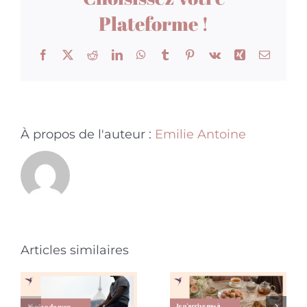
Plateforme !
Facebook
X
Reddit
LinkedIn
WhatsApp
Tumblr
Pinterest
Vk
Xing
Email
À propos de l'auteur :
Emilie Antoine
Je rêve de
Je
mon ex
n’arrive
Articles similaires
mari :
pas à avoir
pourquoi
de vraies