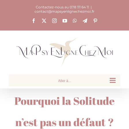
Passer
Contactez-nous au 078 111 64 11
|
contact@mapsyenlignechezmoi.fr
au
Facebook
X
Instagram
YouTube
WhatsApp
Telegram
Pinterest
contenu
Aller à...
Pourquoi la Solitude
n’est pas un défaut ?