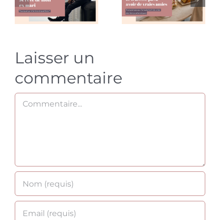
ça
amies :
m’arrive
pourquoi
et que
et que
Laisser un
faire ?
faire ?
commentaire
Commentaire