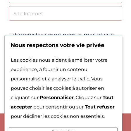
Enregistrez mon nom, e-mail et site
Nous respectons votre vie privée
Web dans ce navigateur pour la
prochaine fois que je commenterai.
Les cookies nous aident à améliorer votre
expérience, à fournir un contenu
personnalisé et à analyser le trafic. Vous
pouvez choisir les cookies à autoriser en
cliquant sur
Personnaliser
. Cliquez sur
Tout
accepter
pour consentir ou sur
Tout refuser
pour décliner les cookies non essentiels.
© Copyright 2013 - 2026
Site réalisé par Webooste
|
Mention