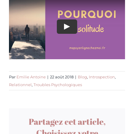
Par
Emilie Antoine
|
22 août 2018
|
Blog
,
Introspection
,
Relationnel
,
Troubles Psychologiques
Partagez cet article,
Choisissez votre