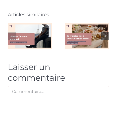
Je rêve de
Je
mon ex
n’arrive
Articles similaires
mari :
pas à avoir
pourquoi
de vraies
ça
amies :
m’arrive
pourquoi
et que
et que
Laisser un
faire ?
faire ?
commentaire
Commentaire