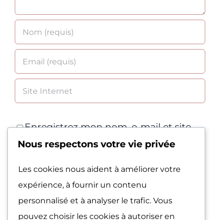
Enregistrez mon nom, e-mail et site
Nous respectons votre vie privée
Web dans ce navigateur pour la
prochaine fois que je commenterai.
Les cookies nous aident à améliorer votre
expérience, à fournir un contenu
personnalisé et à analyser le trafic. Vous
pouvez choisir les cookies à autoriser en