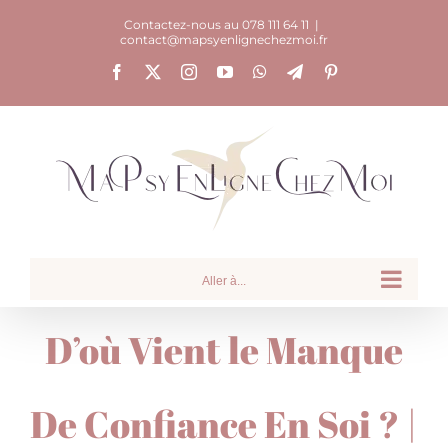
Passer
Contactez-nous au 078 111 64 11
|
contact@mapsyenlignechezmoi.fr
au
Facebook
X
Instagram
YouTube
WhatsApp
Telegram
Pinterest
contenu
Aller à...
D’où Vient le Manque
De Confiance En Soi ? |