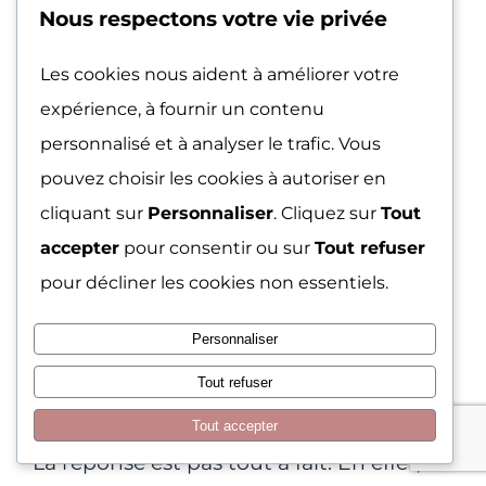
Nous respectons votre vie privée
Les cookies nous aident à améliorer votre
expérience, à fournir un contenu
personnalisé et à analyser le trafic. Vous
pouvez choisir les cookies à autoriser en
En consultation en ligne avec
des
cliquant sur
Personnaliser
. Cliquez sur
Tout
psychologues pour la confiance en soi,
accepter
pour consentir ou sur
Tout refuser
certaines patientes se demandent si le
pour décliner les cookies non essentiels.
manque de confiance en soi dont elles
Personnaliser
souffrent aujourd’hui est à cause de
Tout refuser
leurs parents.
Tout accepter
La réponse est pas tout à fait. En effet,