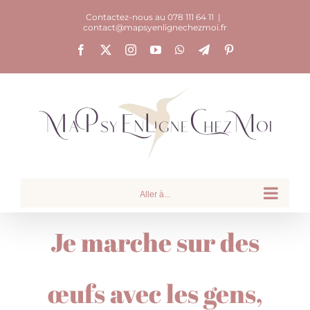
Passer
Contactez-nous au 078 111 64 11
|
contact@mapsyenlignechezmoi.fr
au
Facebook
X
Instagram
YouTube
WhatsApp
Telegram
Pinterest
contenu
Aller à...
Je marche sur des
œufs avec les gens,