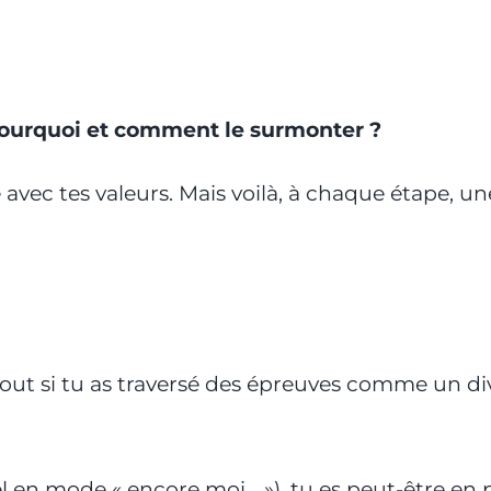
pourquoi et comment le surmonter ?
 avec tes valeurs. Mais voilà, à chaque étape, u
rtout si tu as traversé des épreuves comme un d
iel en mode « encore moi… »), tu es peut-être en