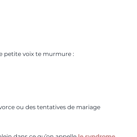
ne petite voix te murmure :
ivorce ou des tentatives de mariage
 plein dans ce qu’on appelle
le syndrome