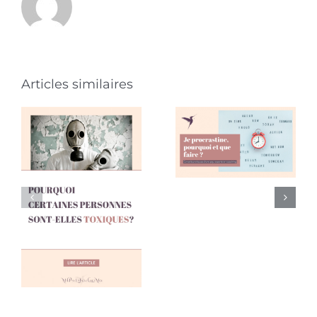
Je
procrastine,
pourquoi
Articles similaires
et que
faire ?
Conseils
Pourquoi
pratiques
certaines
d’une psy,
personnes
experte
sont-elles
en
toxiques?
coaching