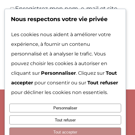
Enregistrez mon nom, e-mail et site
Nous respectons votre vie privée
Web dans ce navigateur pour la
prochaine fois que je commenterai.
Les cookies nous aident à améliorer votre
expérience, à fournir un contenu
personnalisé et à analyser le trafic. Vous
pouvez choisir les cookies à autoriser en
cliquant sur
Personnaliser
. Cliquez sur
Tout
accepter
pour consentir ou sur
Tout refuser
pour décliner les cookies non essentiels.
© Copyright 2013 - 2026
Site réalisé par Webooste
|
Mention
Personnaliser
légales
|
CGV
|
Confidentialité
|
Rejoindre Notre
Tout refuser
Programme d’Affiliation
Tout accepter